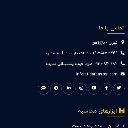
تماس با ما
تهران - بازارآهن
09155053449 خدمات داربست فقط مشهد
09338121682 صرفا جهت پشتیبانی سایت
info[at]darbastan.com
🧮 ابزارهای محاسبه
📏 وزن و تعداد لوله داربست