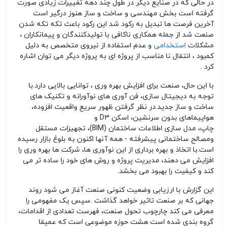
در حالی که در صنایع دیگر در طول چند دهه تغییرات زیادی صورت
گرفته است بخش مهندسی و ساخت و ساز هنوز درگیر است
آخرین فرصت ها تبدیل به رکود شد این رکود باعث تکه تکه شدن
صنعت شد از جمله همکاری ناکافی با تولیدکنندگان و پیمانکاران ،
مشکلات
استخدامی
و عدم استفاده از نیروی متخصص به دلیل
کمبود ، انتقال نا مناسب از پروژه ای به پروژه دیگر می توان اشاره
کرد .
با این حال، صنعت برای افزایش بهره وری ، توانایی بالایی دارد.با
توجه به دیجیتال سازی، فن آوری های نوآورانه و تکنیک های
ساخت و ساز جدید.در نظر گرفتن ظهور سریع واقعیت افزوده،
هواپیماهای بدون سرنشین، اسکن 3
D
و
چاپ، مدل سازی اطلاعات ساختمان (
BIM
)، تجهیزات مستقل
ومصالح ساختمانی پیشرفته - همه آنها اکنون به بلوغ بازار رسیده
است.با اتخاذ و بهره برداری از این نوآوری ها، شرکت ها بهره وری را
افزایش می دهند، مدیریت پروژه و روش های خود را ساده تر می
کند و کیفیت را بهبود می بخشد.
این گزارش با ارزیابی وضعیت کنونی صنعت آغاز می شود روند
جهانی که بر صنعت تاثیر خواهد گذاشت
.
سپس یک مفهومی را
معرفی می کند چارچوب تحول صنعت، فهرست تعدادی از اقدامات،
گروه بندی شده است هشت حوزه موضوعی است که عمیقا