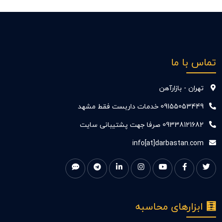
تماس با ما
تهران - بازارآهن
09155053449 خدمات داربست فقط مشهد
09338121682 صرفا جهت پشتیبانی سایت
info[at]darbastan.com
🧮 ابزارهای محاسبه