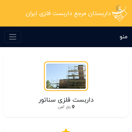
داربستان مرجع داربست فلزی ایران
منو
داربست فلزی سناتور
بازار آهن