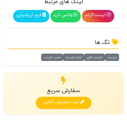
لینک های مرتبط
اینستاگرام
واتس اپ
فرم ارزشیابی
تگ ها
داربست
داربست فلزی
اجاره داربست
نصب داربست
سفارش سریع
ثبت سفارش آنلاین