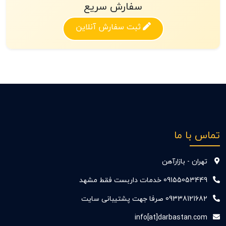
سفارش سریع
ثبت سفارش آنلاین
تماس با ما
تهران - بازارآهن
09155053449 خدمات داربست فقط مشهد
09338121682 صرفا جهت پشتیبانی سایت
info[at]darbastan.com