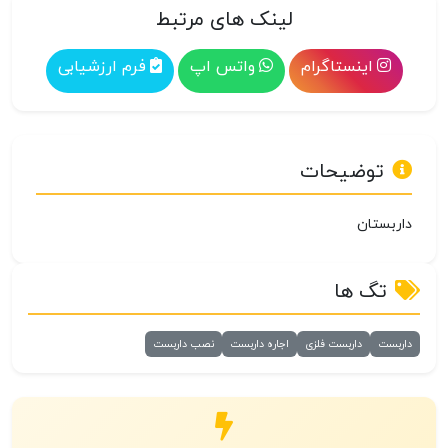
لینک های مرتبط
اینستاگرام
واتس اپ
فرم ارزشیابی
توضیحات
داربستان
تگ ها
داربست
داربست فلزی
اجاره داربست
نصب داربست