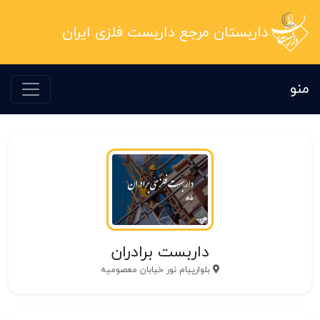
داربستان مرجع داربست فلزی ایران
منو
داربست برادران
بلوارپیام نور خیابان معصومیه