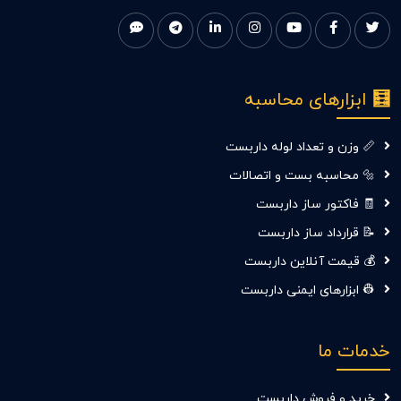
🧮 ابزارهای محاسبه
📏 وزن و تعداد لوله داربست
🔩 محاسبه بست و اتصالات
🧾 فاکتور ساز داربست
📝 قرارداد ساز داربست
💰 قیمت آنلاین داربست
👷‍ ابزارهای ایمنی داربست
خدمات ما
خرید و فروش داربست