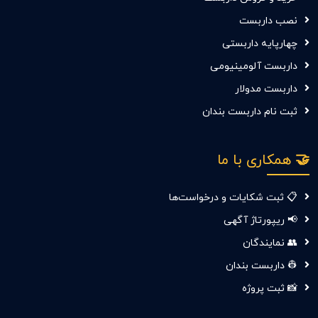
نصب داربست
چهارپایه داربستی
داربست آلومینیومی
داربست مدولار
ثبت نام داربست بندان
🤝 همکاری با ما
📋 ثبت شکایات و درخواست‌ها
📢 ریپورتاژ آگهی
👥 نمایندگان
👷 داربست بندان
📸 ثبت پروژه