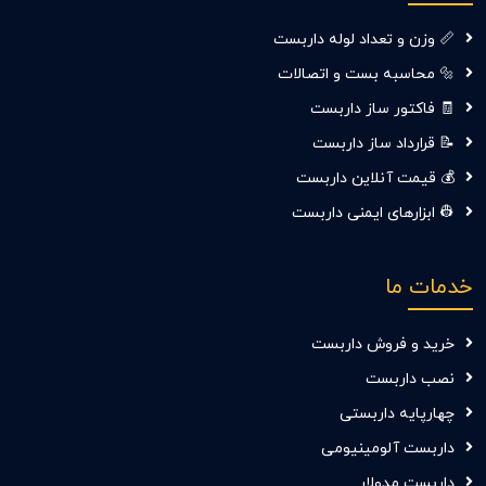
📏 وزن و تعداد لوله داربست
🔩 محاسبه بست و اتصالات
🧾 فاکتور ساز داربست
📝 قرارداد ساز داربست
💰 قیمت آنلاین داربست
👷‍ ابزارهای ایمنی داربست
خدمات ما
خرید و فروش داربست
نصب داربست
چهارپایه داربستی
داربست آلومینیومی
داربست مدولار