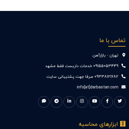
تماس با ما
تهران - بازارآهن
09155053449 خدمات داربست فقط مشهد
09338121682 صرفا جهت پشتیبانی سایت
info[at]darbastan.com
🧮 ابزارهای محاسبه