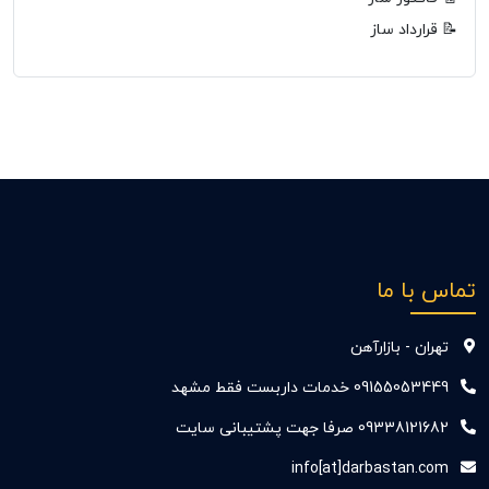
📝 قرارداد ساز
تماس با ما
تهران - بازارآهن
09155053449 خدمات داربست فقط مشهد
09338121682 صرفا جهت پشتیبانی سایت
info[at]darbastan.com