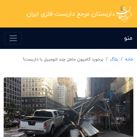
داربستان مرجع داربست فلزی ایران
منو
خانه
بلاگ
برخورد کامیون حامل چند اتومبیل با داربست!