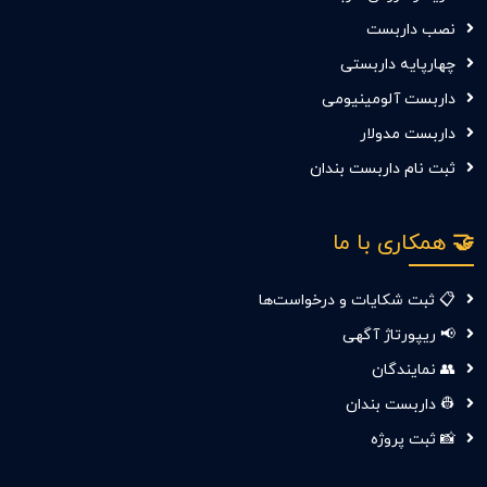
نصب داربست
چهارپایه داربستی
داربست آلومینیومی
داربست مدولار
ثبت نام داربست بندان
🤝 همکاری با ما
📋 ثبت شکایات و درخواست‌ها
📢 ریپورتاژ آگهی
👥 نمایندگان
👷 داربست بندان
📸 ثبت پروژه