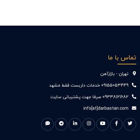
تماس با ما
تهران - بازارآهن
09155053449 خدمات داربست فقط مشهد
09338121682 صرفا جهت پشتیبانی سایت
info[at]darbastan.com