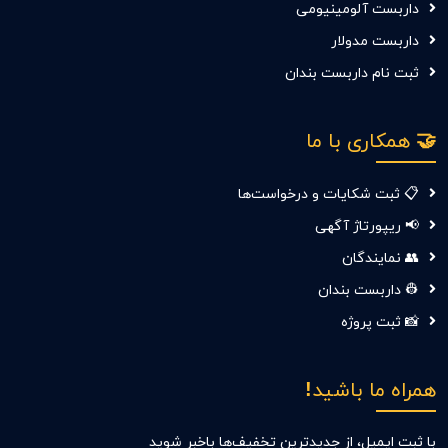
داربست آلومینیومی
داربست مدولار
ثبت نام داربست بندان
🤝 همکاری با ما
📋 ثبت شکایات و درخواست‌ها
📢 ریپورتاژ آگهی
👥 نمایندگان
👷 داربست بندان
📸 ثبت پروژه
همراه ما باشید!
با ثبت ایمیل، از جدید‌ترین تخفیف‌ها با‌خبر شوید