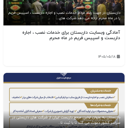
داربستان در جهت رفاه مردم خدمات نصب و اجاره داربست ، اسپیس فریم
را در ماه محرم ارائه می دهد.شرکت های...
آمادگی وبسایت داربستان برای خدمات نصب ، اجاره
داربست و اسپیس فریم در ماه محرم
1405/05/18
داربستان به عنوان اولین مرجع داربست ایران از شرکت های داربستی در
سراسر کشور دعوت می کند تا با ثبت نا...