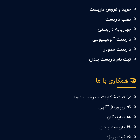
خرید و فروش داربست
نصب داربست
چهارپایه داربستی
داربست آلومینیومی
داربست مدولار
ثبت نام داربست بندان
🤝 همکاری با ما
📋 ثبت شکایات و درخواست‌ها
📢 ریپورتاژ آگهی
👥 نمایندگان
👷 داربست بندان
📸 ثبت پروژه