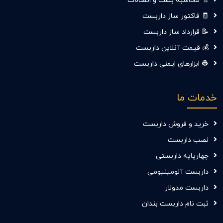
🔩 محاسبه بست و اتصالات
🧾 فاکتور ساز داربست
📝 قرارداد ساز داربست
💰 قیمت آنلاین داربست
👷‍ ابزارهای ایمنی داربست
خدمات ما
خرید و فروش داربست
نصب داربست
چهارپایه داربستی
داربست آلومینیومی
داربست مدولار
ثبت نام داربست بندان