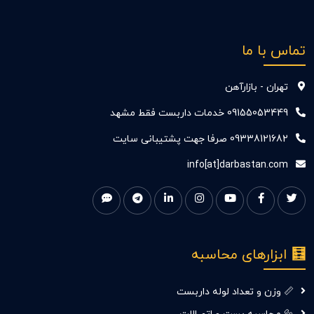
تماس با ما
تهران - بازارآهن
09155053449 خدمات داربست فقط مشهد
09338121682 صرفا جهت پشتیبانی سایت
info[at]darbastan.com
🧮 ابزارهای محاسبه
📏 وزن و تعداد لوله داربست