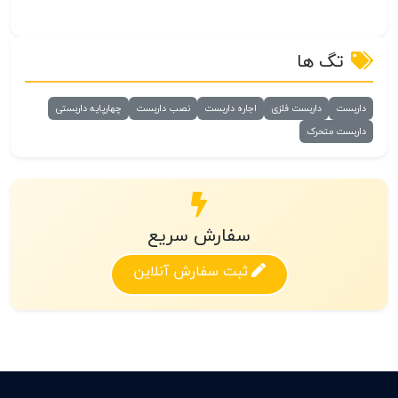
تگ ها
داربست
داربست فلزی
اجاره داربست
نصب داربست
چهارپایه داربستی
داربست متحرک
سفارش سریع
ثبت سفارش آنلاین