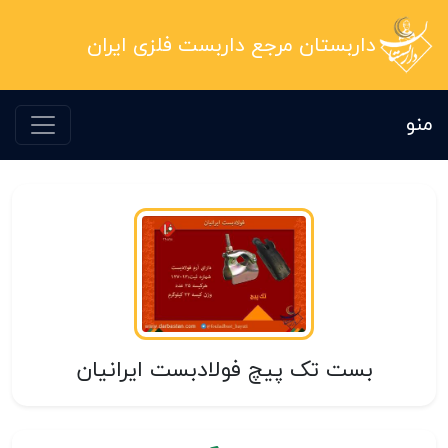
داربستان مرجع داربست فلزی ایران
منو
بست تک پیچ فولادبست ایرانیان